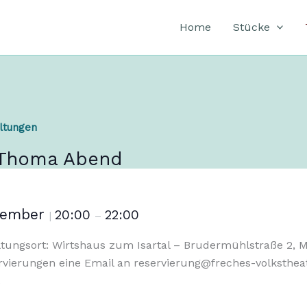
Home
Stücke
altungen
 Thoma Abend
ovember
20:00
22:00
|
–
ltungsort: Wirtshaus zum Isartal – Brudermühlstraße 2,
rvierungen eine Email an reservierung@freches-volksthea
.