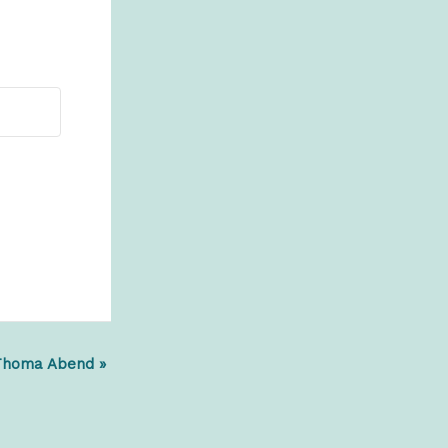
Thoma Abend
»