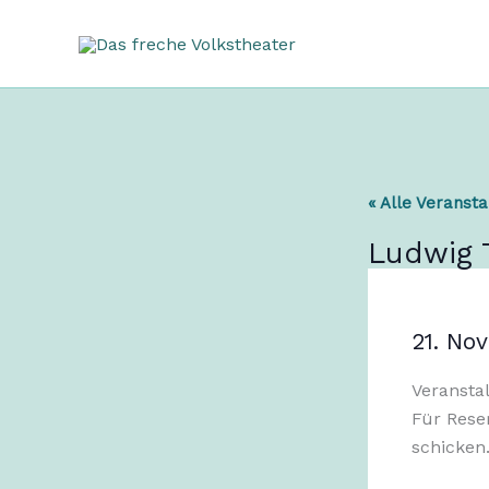
Zum
Inhalt
springen
« Alle Veranst
Ludwig
21. N
Veransta
Für Rese
schicken