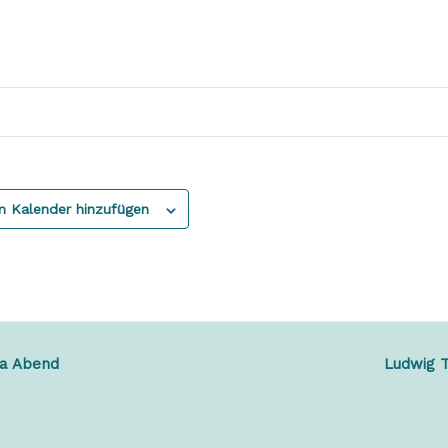
 Kalender hinzufügen
a Abend
Ludwig 
-