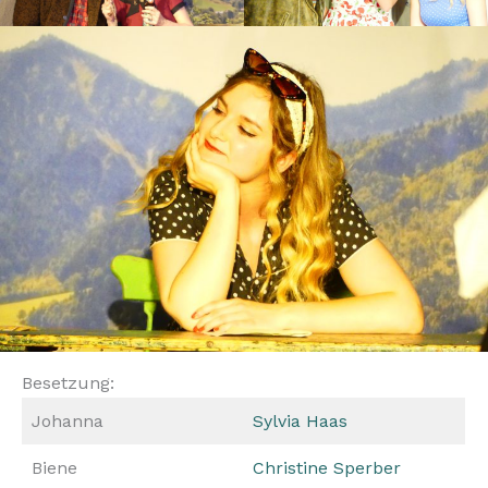
Besetzung:
Johanna
Sylvia Haas
Biene
Christine Sperber