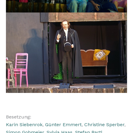
Besetzung:
Karin Siebenrok
,
Günter Emmert
,
Christine Sperber
,
Simon Gobmeier
,
Sylvia Haas
,
Stefan Bartl